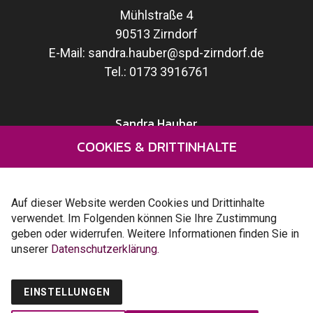
Mühlstraße 4
90513 Zirndorf
E-Mail:
sandra.hauber@spd-zirndorf.de
Tel.:
0173 3916761
Sandra Hauber
COOKIES & DRITTINHALTE
Wahlprogramm
Kandidaten
Kontakt
Auf dieser Website werden Cookies und Drittinhalte
verwendet. Im Folgenden können Sie Ihre Zustimmung
geben oder widerrufen. Weitere Informationen finden Sie in
unserer
Datenschutzerklärung.
Impressum SPD Zirndorf
Datenschutz SPD Zirndorf
EINSTELLUNGEN