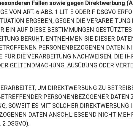
besonderen Fällen sowie gegen Direktwerbung (A
VON ART. 6 ABS. 1 LIT. E ODER F DSGVO ERFO
SITUATION ERGEBEN, GEGEN DIE VERARBEITU
R EIN AUF DIESE BESTIMMUNGEN GESTÜTZTES P
EITUNG BERUHT, ENTNEHMEN SIE DIESER DAT
BETROFFENEN PERSONENBEZOGENEN DATEN NIC
ÜR DIE VERARBEITUNG NACHWEISEN, DIE IHR
 DER GELTENDMACHUNG, AUSÜBUNG ODER VER
ARBEITET, UM DIREKTWERBUNG ZU BETREIBEN
E BETREFFENDER PERSONENBEZOGENER DATEN
ING, SOWEIT ES MIT SOLCHER DIREKTWERBUNG 
ZOGENEN DATEN ANSCHLIESSEND NICHT MEH
 2 DSGVO).